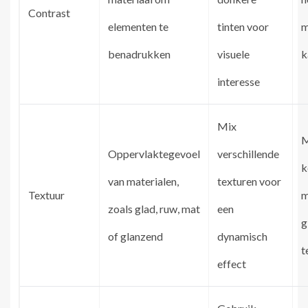
Contrast
elementen te
tinten voor
m
benadrukken
visuele
k
interesse
Mix
M
Oppervlaktegevoel
verschillende
k
van materialen,
texturen voor
Textuur
m
zoals glad, ruw, mat
een
g
of glanzend
dynamisch
t
effect