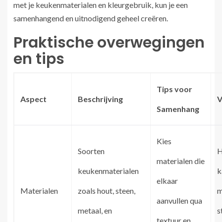
met je keukenmaterialen en kleurgebruik, kun je een
samenhangend en uitnodigend geheel creëren.
Praktische overwegingen
en tips
Tips voor
Aspect
Beschrijving
V
Samenhang
Kies
Soorten
H
materialen die
keukenmaterialen
k
elkaar
Materialen
zoals hout, steen,
m
aanvullen qua
metaal, en
s
textuur en