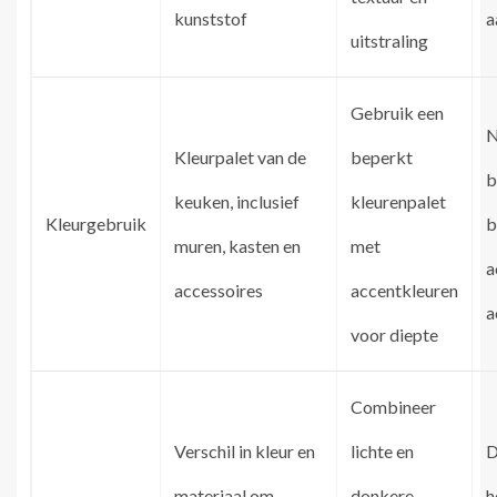
kunststof
a
uitstraling
Gebruik een
N
Kleurpalet van de
beperkt
b
keuken, inclusief
kleurenpalet
Kleurgebruik
b
muren, kasten en
met
a
accessoires
accentkleuren
a
voor diepte
Combineer
Verschil in kleur en
lichte en
D
materiaal om
donkere
h