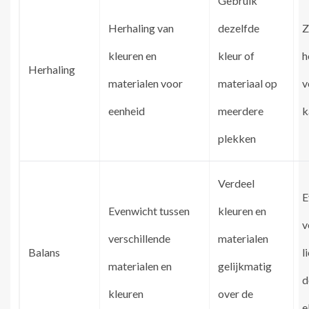
Gebruik
Herhaling van
dezelfde
Z
kleuren en
kleur of
h
Herhaling
materialen voor
materiaal op
v
eenheid
meerdere
k
plekken
Verdeel
E
Evenwicht tussen
kleuren en
v
verschillende
materialen
Balans
l
materialen en
gelijkmatig
d
kleuren
over de
e