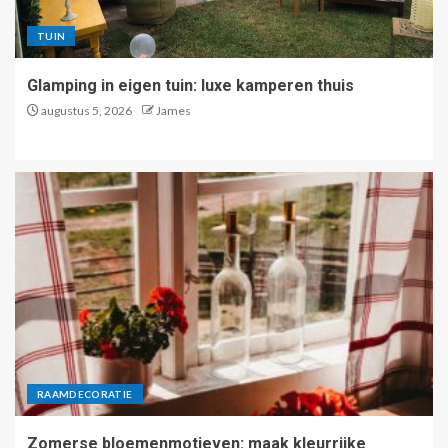
3
TUIN
Glamping in eigen tuin: luxe kamperen thuis
Kleur van het jaar 2026:
turquoise als verfrissende
augustus 5, 2026
James
zomerkleur in je interieur
4
High-tech ventilatie en
warmteterugwinning: de
toekomst van binnenklimaat
5
Glamping in eigen tuin: luxe
kamperen thuis
RAAMDECORATIE
1
Zomerse bloemenmotieven: maak kleurrijke