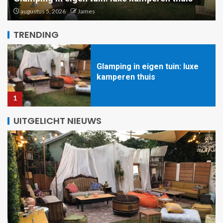
warmteterugwinning: de
augustus 5, 2026
James
toekomst van binnenklimaat
5
TRENDING
Glamping in eigen tuin: luxe
kamperen thuis
1
UITGELICHT NIEUWS
Zomerse bloemenmotieven:
maak kleurrijke gordijnen
2
Verkoelende texturen: ijzige
materialen voor een fris
interieur