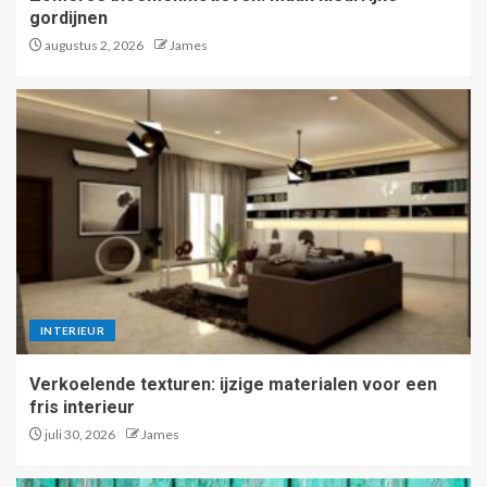
gordijnen
augustus 2, 2026
James
Zomerse bloemenmotieven:
maak kleurrijke gordijnen
2
Verkoelende texturen: ijzige
materialen voor een fris
interieur
3
INTERIEUR
Kleur van het jaar 2026:
turquoise als verfrissende
Verkoelende texturen: ijzige materialen voor een
zomerkleur in je interieur
fris interieur
4
juli 30, 2026
James