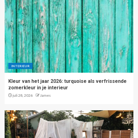
High-tech ventilatie en
warmteterugwinning: de
toekomst van binnenklimaat
5
INTERIEUR
Kleur van het jaar 2026: turquoise als verfrissende
zomerkleur in je interieur
juli 28, 2026
James