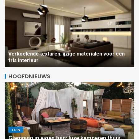
Verkoelende texturen: ijzige materialen voor een
fris interieur
HOOFDNIEUWS
TUIN
High-tech ventilatie en
Glamping in eigen tuin: luxe kamperen thuis