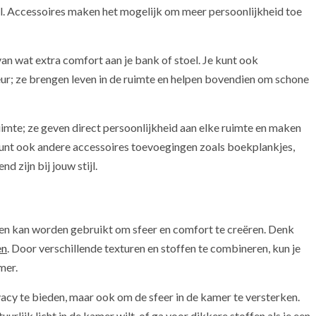
ijl. Accessoires maken het mogelijk om meer persoonlijkheid toe
an wat extra comfort aan je bank of stoel. Je kunt ook
eur; ze brengen leven in de ruimte en helpen bovendien om schone
uimte; ze geven direct persoonlijkheid aan elke ruimte en maken
kunt ook andere accessoires toevoegingen zoals boekplankjes,
 zijn bij jouw stijl.
e en kan worden gebruikt om sfeer en comfort te creëren. Denk
en
. Door verschillende texturen en stoffen te combineren, kun je
mer.
acy te bieden, maar ook om de sfeer in de kamer te versterken.
uurlijk licht in de kamer wilt, of ga voor dikkere stoffen als je een