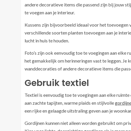
andere decoratieve items die passend zijn bij jouw st
te voegen aan je interieur.
Kussens zijn bijvoorbeeld ideaal voor het toevoegen v
verschillende soorten planten toevoegen aan je interi
lucht in huis te houden.
Foto’s zijn ook eenvoudig toe te voegingen aan elke r
het gemakkelijk om herinneringen vast te leggen. Je 
wanddecoraties of andere decoratieve items die passend
Gebruik textiel
Textiel is eenvoudig toe te voegingen aan elke ruimt
aan zachte tapijten, warme plaids en stijlvolle
gordijn
een rijke en gelaagde uitstraling geven aan je woonka
Gordijnen kunnen niet alleen worden gebruikt om priv
Kies voor lichte, doorzichtige gordijnen als je meer nat