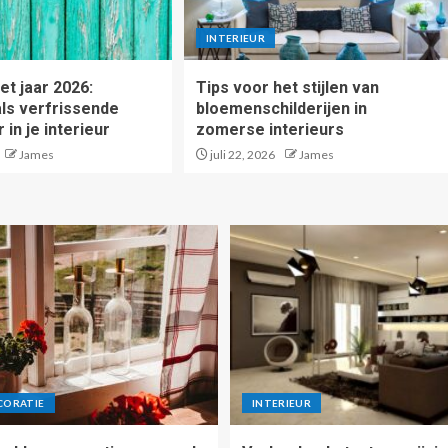
INTERIEUR
et jaar 2026:
Tips voor het stijlen van
als verfrissende
bloemenschilderijen in
in je interieur
zomerse interieurs
James
juli 22, 2026
James
CORATIE
INTERIEUR