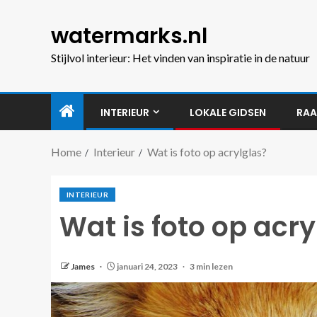
watermarks.nl
Stijlvol interieur: Het vinden van inspiratie in de natuur
INTERIEUR
LOKALE GIDSEN
RAA
Home
Interieur
Wat is foto op acrylglas?
INTERIEUR
Wat is foto op acry
James
januari 24, 2023
3 min lezen