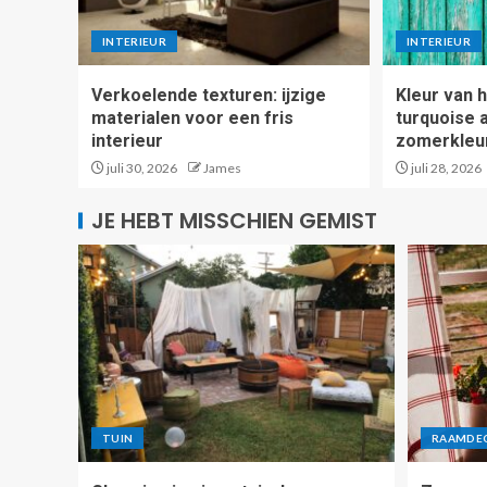
INTERIEUR
INTERIEUR
Verkoelende texturen: ijzige
Kleur van h
materialen voor een fris
turquoise 
interieur
zomerkleur 
juli 30, 2026
James
juli 28, 2026
JE HEBT MISSCHIEN GEMIST
TUIN
RAAMDE