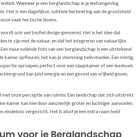
ereniteit. Wanneer je een berglandschap in je leefomgeving
uis. Het is een dagelijkse, subtiele herinnering aan de grootsheid
onze vaak hectische levens.
ordt ook wel biofiel design genoemd. Het is het idee dat
e zijn met de natuur, en dat het integreren van natuurlijke
. Een muurvullende foto van een berglandschap is een uitstekend
de kamer opfleuren; het kan je stemming beïnvloeden. Een mistig,
ospectie oproepen, perfect voor een slaapkamer of een leeshoek.
htergrond kan juist energie en een gevoel van vrijheid geven,
 met onze perceptie van ruimte. Een landschap dat zich uitstrekt
eine kamer kan hierdoor aanzienlijk groter en luchtiger aanvoelen.
n eindeloos vergezicht. Het is alsof je een extra raam hebt
ium voor je Berglandschap