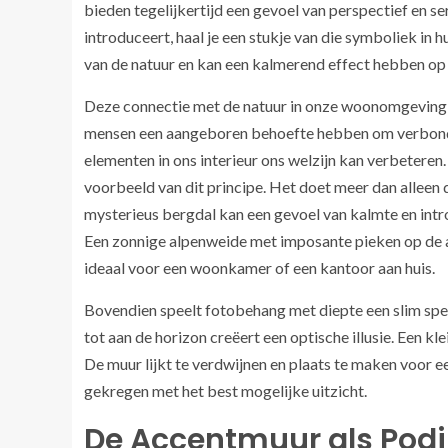
bieden tegelijkertijd een gevoel van perspectief en s
introduceert, haal je een stukje van die symboliek in h
van de natuur en kan een kalmerend effect hebben op 
Deze connectie met de natuur in onze woonomgeving w
mensen een aangeboren behoefte hebben om verbonden t
elementen in ons interieur ons welzijn kan verbeteren
voorbeeld van dit principe. Het doet meer dan alleen 
mysterieus bergdal kan een gevoel van kalmte en intr
Een zonnige alpenweide met imposante pieken op de ac
ideaal voor een woonkamer of een kantoor aan huis.
Bovendien speelt fotobehang met diepte een slim spel
tot aan de horizon creëert een optische illusie. Een kl
De muur lijkt te verdwijnen en plaats te maken voor ee
gekregen met het best mogelijke uitzicht.
De Accentmuur als Pod