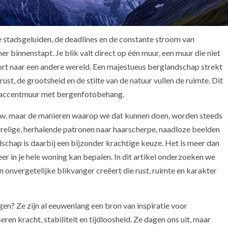
De stadsgeluiden, de deadlines en de constante stroom van
 binnenstapt. Je blik valt direct op één muur, een muur die niet
oort naar een andere wereld. Een majestueus berglandschap strekt
rust, de grootsheid en de stilte van de natuur vullen de ruimte. Dit
en accentmuur met bergenfotobehang.
ieuw, maar de manieren waarop we dat kunnen doen, worden steeds
elige, herhalende patronen naar haarscherpe, naadloze beelden
schap is daarbij een bijzonder krachtige keuze. Het is meer dan
eer in je hele woning kan bepalen. In dit artikel onderzoeken we
nvergetelijke blikvanger creëert die rust, ruimte en karakter
n? Ze zijn al eeuwenlang een bron van inspiratie voor
ren kracht, stabiliteit en tijdloosheid. Ze dagen ons uit, maar