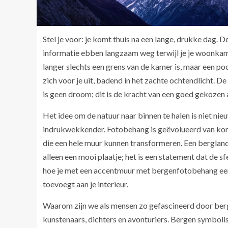
Stel je voor: je komt thuis na een lange, drukke dag. 
informatie ebben langzaam weg terwijl je je woonkamer
langer slechts een grens van de kamer is, maar een p
zich voor je uit, badend in het zachte ochtendlicht. De 
is geen droom; dit is de kracht van een goed gekoz
Het idee om de natuur naar binnen te halen is niet n
indrukwekkender. Fotobehang is geëvolueerd van korr
die een hele muur kunnen transformeren. Een bergland
alleen een mooi plaatje; het is een statement dat de sf
hoe je met een accentmuur met bergenfotobehang een o
toevoegt aan je interieur.
Waarom zijn we als mensen zo gefascineerd door berge
kunstenaars, dichters en avonturiers. Bergen symbolise