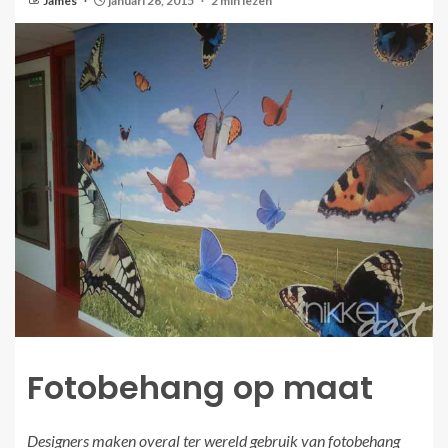
James
januari 26, 2015
2 min lezen
Fotobehang op maat
Designers maken overal ter wereld gebruik van fotobehang