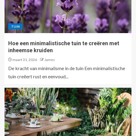
TUIN
Hoe een minimalistische tuin te creëren met
inheemse kruiden
maart 31, 2026
James
De kracht van minimalisme in de tuin Een minimalistische
tuin creëert rust en eenvoud...