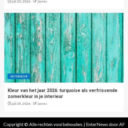
juli 30, 2026
James
INTERIEUR
Kleur van het jaar 2026: turquoise als verfrissende
zomerkleur in je interieur
juli 28, 2026
James
Copyright © Alle rechten voorbehouden.
|
EnterNews
door AF