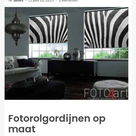
James
juni 10, 2015
2 min lezen
Fotorolgordijnen op
maat