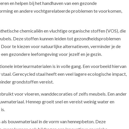
eren en helpen bij het handhaven van een gezonde
elvorming en andere vochtgerelateerde problemen te voorkomen,
nthetische chemicaliën en vluchtige organische stoffen (VOS), die
eubels. Deze stoffen kunnen leiden tot gezondheidsproblemen
Door te kiezen voor natuurlijke alternatieven, verminder je de
e een gezondere leefomgeving voor jezelf en je gezin.
onele interieurmaterialen is in volle gang. Een voorbeeld hiervan
w staal. Gerecycled staal heeft een veel lagere ecologische impact,
inder grondstoffen vereist.
ebruikt voor vloeren, wanddecoraties of zelfs meubels. Een ander
uwmateriaal. Hennep groeit snel en vereist weinig water en
is.
lfs als bouwmateriaal in de vorm van hennepbeton. Deze