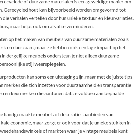
erecyclede of duurzame materialen is een geweldige manier om
maken. Gerecycled hout kan bijvoorbeeld worden omgevormd tot
 die verhalen vertellen door hun unieke textuur en kleurvariaties.
 huis, maar helpt ook om afval te verminderen.
ichten op het maken van meubels van duurzame materialen zoals
terk en duurzaam, maar ze hebben ook een lage impact op het
n in dergelijke meubels ondersteun je niet alleen duurzame
persoonlijke stijl weerspiegelen.
urproducten kan soms een uitdaging zijn, maar met de juiste tips
n merken die zich inzetten voor duurzaamheid en transparantie
ngen en keurmerken die aantonen dat ze voldoen aan bepaalde
ie handgemaakte meubels of decoraties aanbieden van
okale economie, maar zorgt er ook voor dat je unieke stukken in
k tweedehandswinkels of markten waar je vintage meubels kunt