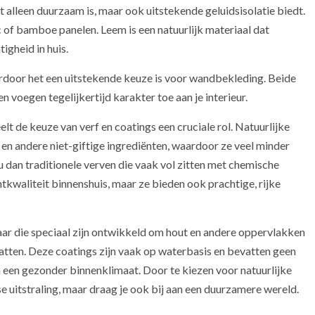
et alleen duurzaam is, maar ook uitstekende geluidsisolatie biedt.
 of bamboe panelen. Leem is een natuurlijk materiaal dat
igheid in huis.
ardoor het een uitstekende keuze is voor wandbekleding. Beide
 voegen tegelijkertijd karakter toe aan je interieur.
eelt de keuze van verf en coatings een cruciale rol. Natuurlijke
 en andere niet-giftige ingrediënten, waardoor ze veel minder
u dan traditionele verven die vaak vol zitten met chemische
chtkwaliteit binnenshuis, maar ze bieden ook prachtige, rijke
ar die speciaal zijn ontwikkeld om hout en andere oppervlakken
atten. Deze coatings zijn vaak op waterbasis en bevatten geen
n een gezonder binnenklimaat. Door te kiezen voor natuurlijke
isse uitstraling, maar draag je ook bij aan een duurzamere wereld.