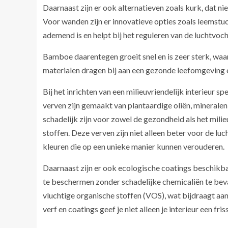
Daarnaast zijn er ook alternatieven zoals kurk, dat ni
Voor wanden zijn er innovatieve opties zoals leemstuc
ademend is en helpt bij het reguleren van de luchtvocht
Bamboe daarentegen groeit snel en is zeer sterk, wa
materialen dragen bij aan een gezonde leefomgeving en
Bij het inrichten van een milieuvriendelijk interieur sp
verven zijn gemaakt van plantaardige oliën, mineralen
schadelijk zijn voor zowel de gezondheid als het milie
stoffen. Deze verven zijn niet alleen beter voor de lu
kleuren die op een unieke manier kunnen verouderen.
Daarnaast zijn er ook ecologische coatings beschikba
te beschermen zonder schadelijke chemicaliën te bev
vluchtige organische stoffen (VOS), wat bijdraagt aa
verf en coatings geef je niet alleen je interieur een fr