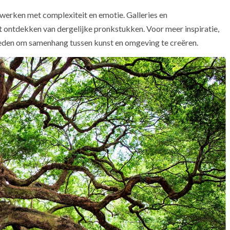
rken met complexiteit en emotie. Galleries en
t ontdekken van dergelijke pronkstukken. Voor meer inspiratie,
eden om samenhang tussen kunst en omgeving te creëren.