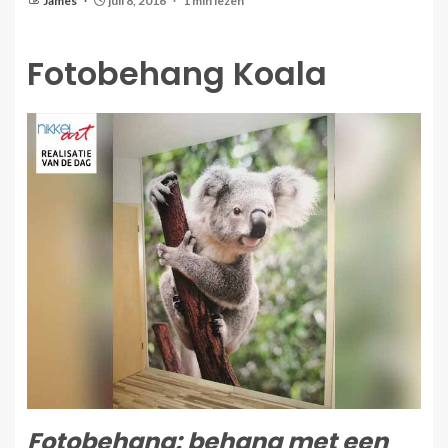
James
juli 8, 2016
1 min lezen
Fotobehang Koala
Fotobehang: behang met een