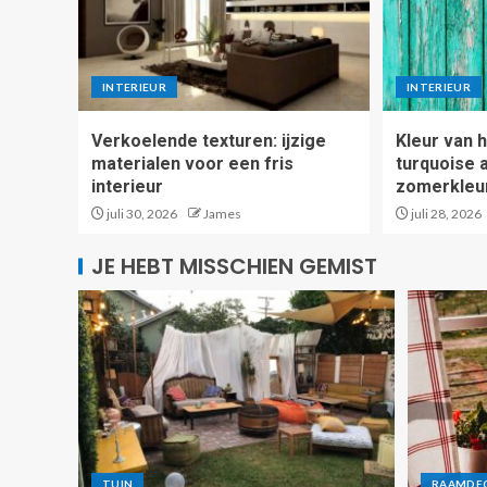
INTERIEUR
INTERIEUR
Verkoelende texturen: ijzige
Kleur van h
materialen voor een fris
turquoise 
interieur
zomerkleur 
juli 30, 2026
James
juli 28, 2026
JE HEBT MISSCHIEN GEMIST
TUIN
RAAMDE