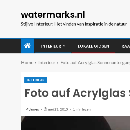
watermarks.nl
Stijlvol interieur: Het vinden van inspiratie in de natuur
INTERIEUR
LOKALE GIDSEN
RAA
Home
Interieur
Foto auf Acrylglas Sonnenuntergan
INTERIEUR
Foto auf Acrylgla
James
mei 23, 2015
1 min lezen