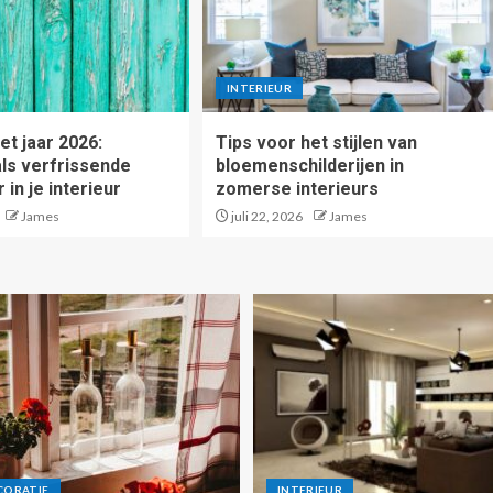
INTERIEUR
et jaar 2026:
Tips voor het stijlen van
als verfrissende
bloemenschilderijen in
in je interieur
zomerse interieurs
James
juli 22, 2026
James
CORATIE
INTERIEUR