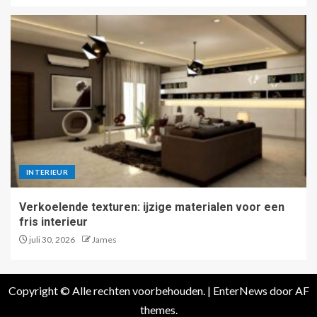
INTERIEUR
Verkoelende texturen: ijzige materialen voor een
fris interieur
juli 30, 2026
James
Copyright © Alle rechten voorbehouden.
|
EnterNews
door AF
themes.