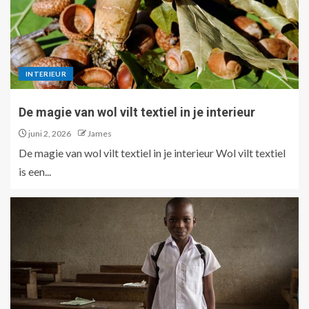
INTERIEUR
De magie van wol vilt textiel in je interieur
juni 2, 2026
James
De magie van wol vilt textiel in je interieur Wol vilt textiel
is een...